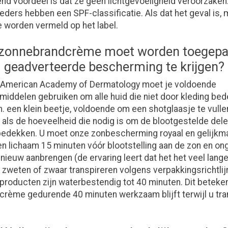
nd voordeel is dat ze geen lichtgevoeligheid veroorzaken. 
eders hebben een SPF-classificatie. Als dat het geval is,
ie worden vermeld op het label.
 zonnebrandcrème moet worden toegepa
geadverteerde bescherming te krijgen?
 American Academy of Dermatology moet je voldoende
iddelen gebruiken om alle huid die niet door kleding bede
. een klein beetje, voldoende om een shotglaasje te vulle
ls de hoeveelheid die nodig is om de blootgestelde dele
bedekken. U moet onze zonbescherming royaal en gelijkm
en lichaam 15 minuten vóór blootstelling aan de zon en o
nieuw aanbrengen (de ervaring leert dat het het veel lan
a zweten of zwaar transpireren volgens verpakkingsrichtlijn
roducten zijn waterbestendig tot 40 minuten. Dit beteken
rème gedurende 40 minuten werkzaam blijft terwijl u tran