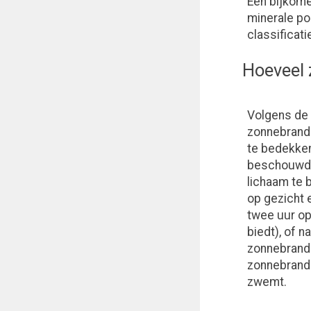
Een bijkome
minerale po
classificat
Hoeveel
Volgens de
zonnebrandm
te bedekken
beschouwd a
lichaam te 
op gezicht 
twee uur op
biedt), of n
zonnebrandp
zonnebrandc
zwemt.