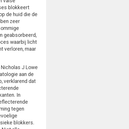
n valse
ses blokkeert
op de huid die de
bben zeer
n sommige
en geabsorbeerd,
ces waarbij licht
ht verloren, maar
, Nicholas J Lowe
atologie aan de
, verklarend dat
cterende
kanten. In
reflecterende
ming tegen
evoelige
sieke blokkers.