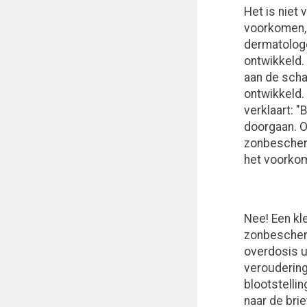
Het is niet
voorkomen,
dermatologe
ontwikkeld.
aan de scha
ontwikkeld.
verklaart: 
doorgaan. O
zonbescherm
het voorkom
Nee! Een kle
zonbescherm
overdosis u
veroudering 
blootstellin
naar de brie