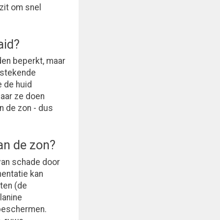
zit om snel
aid?
en beperkt, maar
itstekende
 de huid
Maar ze doen
 de zon - dus
aan de zon?
 van schade door
entatie kan
ten (de
lanine
e beschermen.