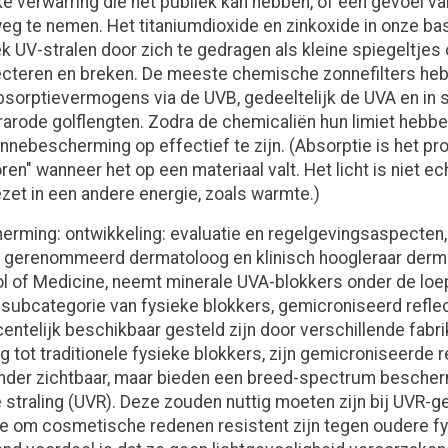
ke verwarring die het publiek kan hebben, of een gevoel va
 weg te nemen. Het titaniumdioxide en zinkoxide in onze ba
k UV-stralen door zich te gedragen als kleine spiegeltjes 
lecteren en breken. De meeste chemische zonnefilters he
absorptievermogens via de UVB, gedeeltelijk de UVA en i
frarode golflengten. Zodra de chemicaliën hun limiet hebb
nnebescherming op effectief te zijn. (Absorptie is het pro
ren" wanneer het op een materiaal valt. Het licht is niet ec
et in een andere energie, zoals warmte.)
erming: ontwikkeling: evaluatie en regelgevingsaspecten
, gerenommeerd dermatoloog en klinisch hoogleraar derm
 of Medicine, neemt minerale UVA-blokkers onder de loep
subcategorie van fysieke blokkers, gemicroniseerd refle
entelijk beschikbaar gesteld zijn door verschillende fabri
g tot traditionele fysieke blokkers, zijn gemicroniseerde 
nder zichtbaar, maar bieden een breed-spectrum bescher
e straling (UVR). Deze zouden nuttig moeten zijn bij UVR-g
ie om cosmetische redenen resistent zijn tegen oudere fy