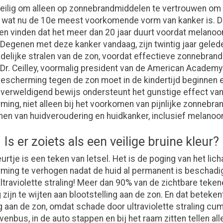
 veilig om alleen op zonnebrandmiddelen te vertrouwen o
 wat nu de 10e meest voorkomende vorm van kanker is. 
n vinden dat het meer dan 20 jaar duurt voordat melanoo
 Degenen met deze kanker vandaag, zijn twintig jaar geled
delijke stralen van de zon, voordat effectieve zonnebra
 Dr. Ceilley, voormalig president van de American Academy
"Bescherming tegen de zon moet in de kindertijd beginnen e
verweldigend bewijs ondersteunt het gunstige effect va
ing, niet alleen bij het voorkomen van pijnlijke zonnebran
en van huidveroudering en huidkanker, inclusief melanoo
Is er zoiets als een veilige bruine kleur?
urtje is een teken van letsel. Het is de poging van het li
ing te verhogen nadat de huid al permanent is beschadi
ltraviolette straling! Meer dan 90% van de zichtbare teken
zijn te wijten aan blootstelling aan de zon. En dat betekent
g aan de zon, omdat schade door ultraviolette straling cum
venbus, in de auto stappen en bij het raam zitten tellen all