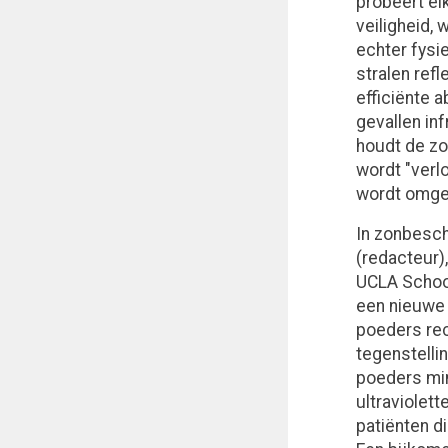
probeert el
veiligheid,
echter fysie
stralen ref
efficiënte 
gevallen in
houdt de zo
wordt "verlo
wordt omgez
In zonbesch
(redacteur)
UCLA School
een nieuwe 
poeders rec
tegenstellin
poeders mi
ultraviolett
patiënten d