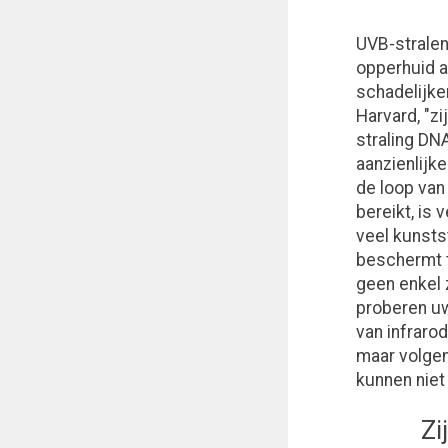
UVB-strale
opperhuid a
schadelijke
Harvard, "zi
straling DN
aanzienlijk
de loop van
bereikt, is
veel kunsts
beschermt t
geen enkel 
proberen uw
van infrarod
maar volgen
kunnen niet
Zi