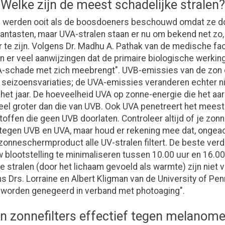
Welke zijn de meest schadelijke stralen?
n werden ooit als de boosdoeners beschouwd omdat ze do
antasten, maar UVA-stralen staan er nu om bekend net zo, 
r te zijn. Volgens Dr. Madhu A. Pathak van de medische fac
jn er veel aanwijzingen dat de primaire biologische werkin
A-schade met zich meebrengt". UVB-emissies van de zon
e seizoensvariaties; de UVA-emissies veranderen echter n
 het jaar. De hoeveelheid UVA op zonne-energie die het aa
 veel groter dan die van UVB. Ook UVA penetreert het mees
toffen die geen UVB doorlaten. Controleer altijd of je z
egen UVB en UVA, maar houd er rekening mee dat, ongeac
zonneschermproduct alle UV-stralen filtert. De beste verd
 blootstelling te minimaliseren tussen 10.00 uur en 16.00
e stralen (door het lichaam gevoeld als warmte) zijn niet 
s Drs. Lorraine en Albert Kligman van de University of Pen
 worden genegeerd in verband met photoaging".
jn zonnefilters effectief tegen melanom