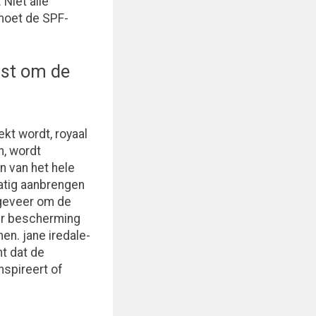
Niet alle
 moet de SPF-
st om de
kt wordt, royaal
n, wordt
n van het hele
atig aanbrengen
ngeveer om de
ger bescherming
en. jane iredale-
t dat de
spireert of