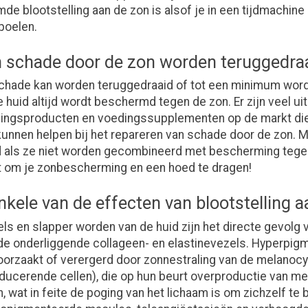
e blootstelling aan de zon is alsof je in een tijdmachine 
poelen.
 schade door de zon worden teruggedra
hade kan worden teruggedraaid of tot een minimum word
e huid altijd wordt beschermd tegen de zon. Er zijn veel u
ingsproducten en voedingssupplementen op de markt die
 kunnen helpen bij het repareren van schade door de zon. 
 als ze niet worden gecombineerd met bescherming tegen
t om je zonbescherming en een hoed te dragen!
nkele van de effecten van blootstelling 
pels en slapper worden van de huid zijn het directe gevolg
de onderliggende collageen- en elastinevezels. Hyperpigm
orzaakt of verergerd door zonnestraling van de melanocy
ucerende cellen), die op hun beurt overproductie van me
, wat in feite de poging van het lichaam is om zichzelf t