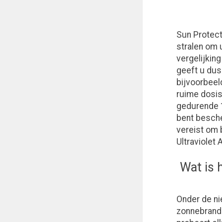
Sun Protecti
stralen om 
vergelijkin
geeft u dus 
bijvoorbeel
ruime dosi
gedurende 1
bent besch
vereist om 
Ultraviolet
Wat is 
Onder de ni
zonnebrandp