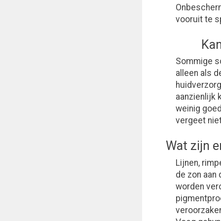
Onbeschermd
vooruit te s
Kan
Sommige sc
alleen als d
huidverzorg
aanzienlijk
weinig goed
vergeet nie
Wat zijn e
Lijnen, rim
de zon aan 
worden vero
pigmentprod
veroorzaken