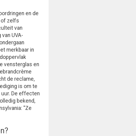
ordringen en de
of zelfs
ulteit van
g van UVA-
 ondergaan
iet merkbaar in
rdoppervlak
te vensterglas en
onnebrandcrème
ht de reclame,
ediging is om te
 uur. De effecten
volledig bekend,
nsylvania: "Ze
en?