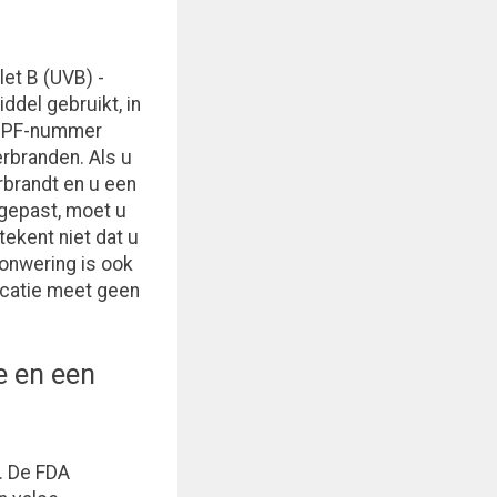
let B (UVB) -
del gebruikt, in
t SPF-nummer
erbranden. Als u
brandt en u een
gepast, moet u
kent niet dat u
onwering is ook
icatie meet geen
e en een
. De FDA