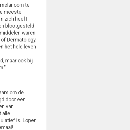
m melanoom te
De meeste
m zich heeft
en blootgesteld
ndmiddelen waren
 of Dermatology,
n het hele leven
n
d, maar ook bij
m."
chaam om de
gd door een
en van
 alle
ulatief is. Lopen
emaal!