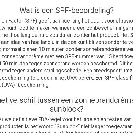
Wat is een SPF-beoordeling?
on Factor (SPF) geeft aan hoe lang het duurt voor ultravio
uw huid rood te maken wanneer u een zonbeschermingsmid
g met hoe lang de huid zou duren zonder het product. He
een idee van hoe lang u in de zon kunt blijven zonder te v
d normaal binnen 10 minuten zonder zonnebrandcrème ver
s zonnebrandcrème met een SPF-nummer van 15 hebt toe
50 minuten tegen zonnebrand worden beschermd. Dit bete
ermd tegen andere stralingsschade. Een breedspectrumz
bescherming te bieden in het UVA-bereik. Een SPF-classif
 A (UVA) -bescherming.
het verschil tussen een zonnebrandcrèm
sunblock?
euwe definitieve FDA-regel voor het labelen en testen van
roducten is het woord "Sunblock" niet langer toegestaan