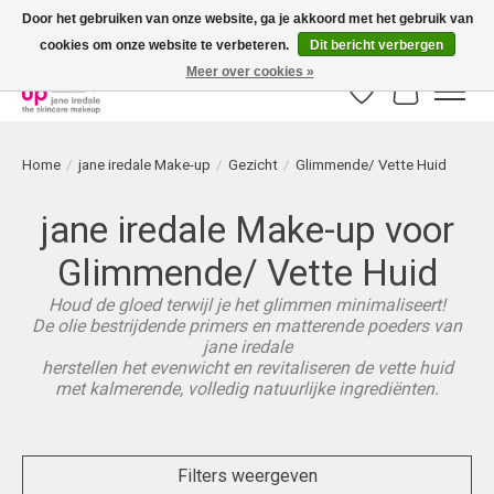
Door het gebruiken van onze website, ga je akkoord met het gebruik van
cookies om onze website te verbeteren.
Dit bericht verbergen
Bestellingen boven € 50,00 worden altijd gratis verzonden!
Meer over cookies »
Verlanglijst
Winkelwag
Home
/
jane iredale Make-up
/
Gezicht
/
Glimmende/ Vette Huid
jane iredale Make-up voor
Glimmende/ Vette Huid
Houd de gloed terwijl je het glimmen minimaliseert!
De olie bestrijdende primers en matterende poeders van
jane iredale
herstellen het evenwicht en revitaliseren de vette huid
met kalmerende, volledig natuurlijke ingrediënten.
Filters weergeven