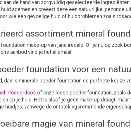
d aan de hand van zorgvuldig geselecteerde ingrediënten 
je huid ademen en creëert deze een natuurlijke, gezonde 
voor wie een gevoelige huid of huidproblemen zoals rosac
rieerd assortiment mineral found
oundation make-up van jane iredale. Of je nu op zoek bent
ons aanbod vind je het allemaal.
poeder foundation voor een natuur
ed, dan is minerale poeder foundation de perfecte keuze vo
ncl. Poederdoos
of onze losse poeder foundation, zoals 
len op je huid. Het is alsof je geen make-up draagt, maar 
elige huidjes, vanwege de ontstekingsremmende eigenscha
loeibare magie van mineral found