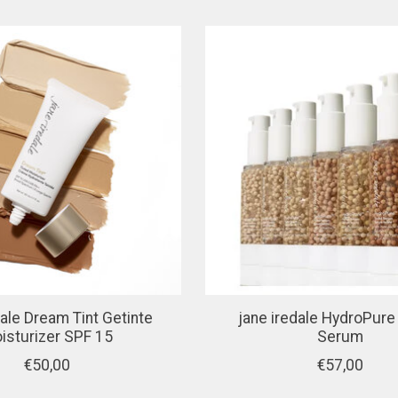
dale Dream Tint Getinte
jane iredale HydroPure
isturizer SPF 15
Serum
€50,00
€57,00