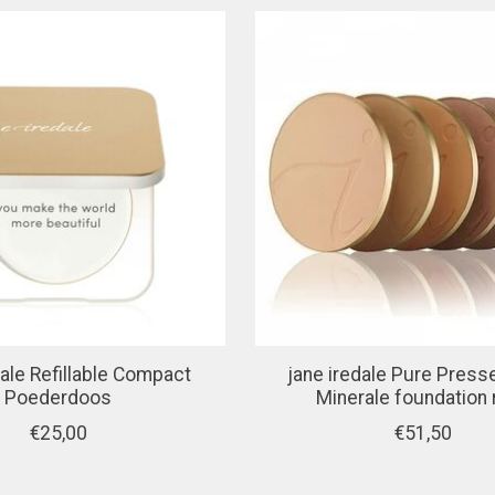
dale Refillable Compact
jane iredale Pure Pres
Poederdoos
Minerale foundation r
€25,00
€51,50