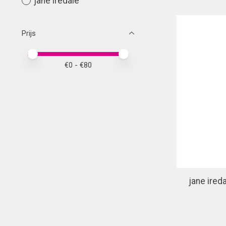
jane iredale
Prijs
Minimale prijswaarde
Price maximum value
€
0
- €
80
jane ired