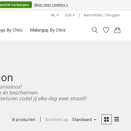
bericht verbergen
Meer over cookies »
NL
EUR
Aanmelden / Inloggen
ogs By Chris
Makingup By Chris
ion
romisloos!
gen én beschermen.
xturen zodat jij elke dag weer straalt!
Sorteren op
Standaard
8 producten