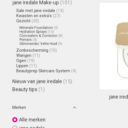
jane iredale Make-up
(101)
Sale met jane iredale
(13)
Kwasten en extra's
(27)
Gezicht
(30)
Minerale Foundation
(9)
Hydration Sprays
(10)
Concealers & Corrector
(8)
Primers
(4)
Glimmende/ Vette Huid
(9)
Zonbescherming
(10)
Wangen
(11)
Ogen
(19)
Lippen
(11)
Beautyprep Skincare System
(4)
Nieuw van jane iredale
(15)
Beauty tips
(1)
jane ire
Merken
Alle merken