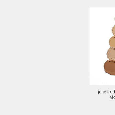
jane ire
Mo