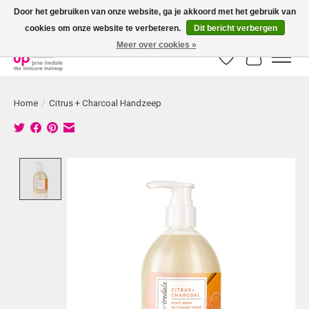
Door het gebruiken van onze website, ga je akkoord met het gebruik van
cookies om onze website te verbeteren.
Dit bericht verbergen
Bestellingen boven € 50,00 worden altijd gratis verzonden!
Meer over cookies »
Verlanglijst
Winkelwag
Home
/
Citrus + Charcoal Handzeep
Product image slideshow Items