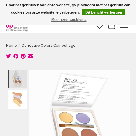
Door het gebruiken van onze website, ga je akkoord met het gebruik van
cookies om onze website te verbeteren.
Dit bericht verbergen
Bestellingen boven € 50,00 worden altijd gratis verzonden!
Meer over cookies »
Verlanglijst
Winkelwag
Home
/
Corrective Colors Camouflage
Product image slideshow Items