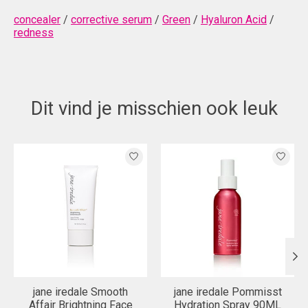
concealer
/
corrective serum
/
Green
/
Hyaluron Acid
/
redness
Dit vind je misschien ook leuk
Items van productcarrousel
jane iredale Smooth
jane iredale Pommisst
Affair Brightning Face
Hydration Spray 90ML