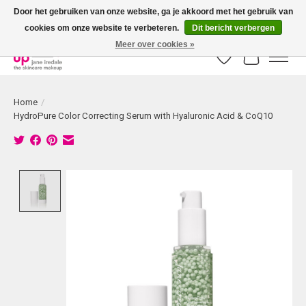
Door het gebruiken van onze website, ga je akkoord met het gebruik van
cookies om onze website te verbeteren.
Dit bericht verbergen
Bestellingen boven € 50,00 worden altijd gratis verzonden!
Meer over cookies »
Verlanglijst
Winkelwag
Home
/
HydroPure Color Correcting Serum with Hyaluronic Acid & CoQ10
Product image slideshow Items