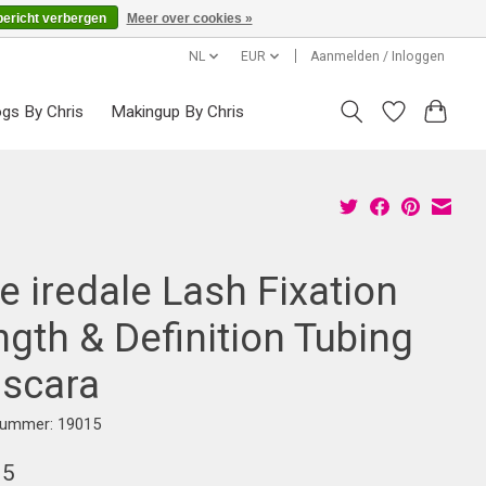
bericht verbergen
Meer over cookies »
NL
EUR
Aanmelden / Inloggen
ogs By Chris
Makingup By Chris
e iredale Lash Fixation
gth & Definition Tubing
scara
lnummer: 19015
95