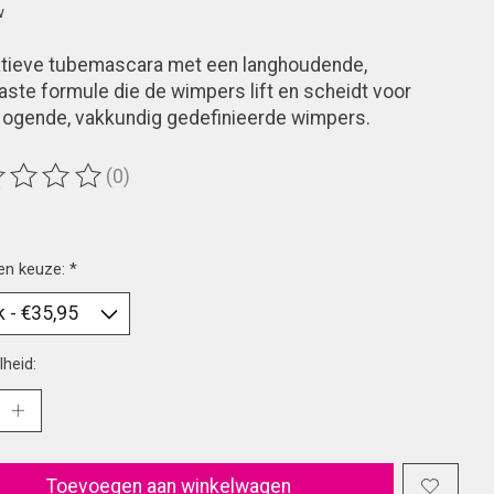
w
atieve tubemascara met een langhoudende,
ste formule die de wimpers lift en scheidt voor
 ogende, vakkundig gedefinieerde wimpers.
(0)
ordeling van dit product is
0
van de 5
en keuze:
*
heid:
Toevoegen aan winkelwagen