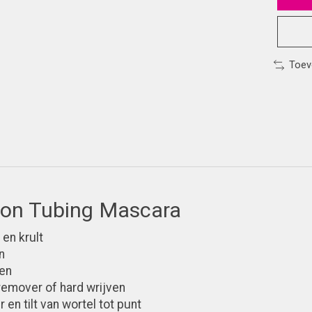
Toev
tion Tubing Mascara
 en krult
n
gen
emover of hard wrijven
en tilt van wortel tot punt