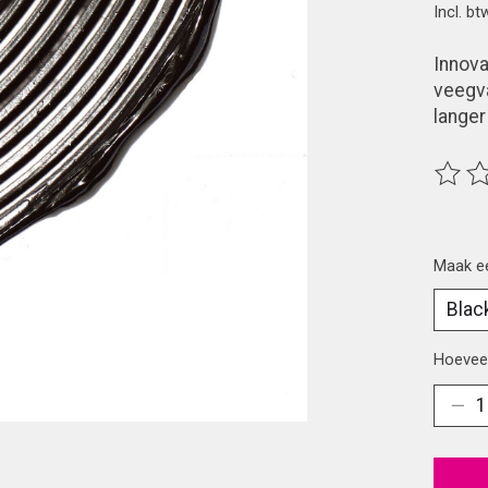
Incl. bt
Innov
veegva
langer
De beo
Maak e
Hoeveel