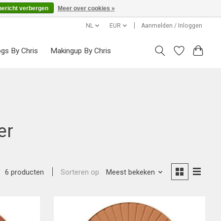
bericht verbergen
Meer over cookies »
NL
EUR
Aanmelden / Inloggen
ogs By Chris
Makingup By Chris
er
Sorteren op
Meest bekeken
6 producten