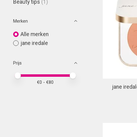
Beauty tips
(1)
Merken
Alle merken
jane iredale
Prijs
Minimale prijswaarde
Price maximum value
€
0
- €
80
jane ired