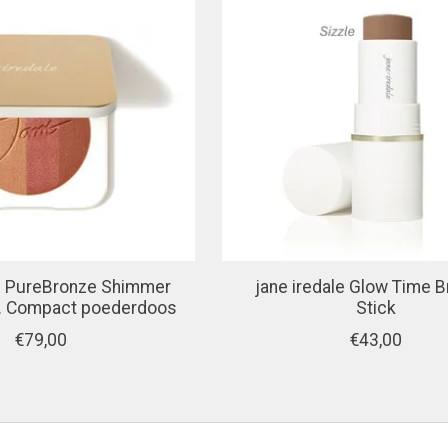
le PureBronze Shimmer
jane iredale Glow Time B
l. Compact poederdoos
Stick
€79,00
€43,00