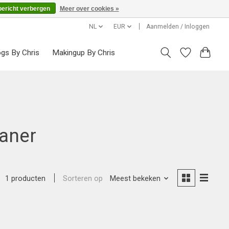
bericht verbergen
Meer over cookies »
NL
EUR
Aanmelden / Inloggen
ogs By Chris
Makingup By Chris
aner
Sorteren op
Meest bekeken
1 producten