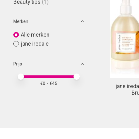
Beauty tips
(1)
Merken
Alle merken
jane iredale
Prijs
Minimale prijswaarde
Price maximum value
€
0
- €
45
jane ireda
Br