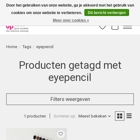
Door het gebruiken van onze website, ga je akkoord met het gebruik van
cookies om onze website te verbeteren.
Dit bericht verbergen
Bestellingen boven € 50,00 worden altijd gratis verzonden!
Meer over cookies »
Verlanglijst
Winkelwag
Home
/
Tags
/
eyepencil
Producten getagd met
eyepencil
Filters weergeven
1 producten
Sorteren op
Meest bekeken