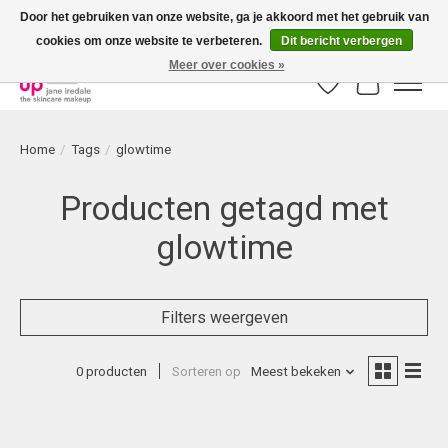
Door het gebruiken van onze website, ga je akkoord met het gebruik van
cookies om onze website te verbeteren.
Dit bericht verbergen
Bestellingen boven € 50,00 worden altijd gratis verzonden!
Meer over cookies »
Verlanglijst
Winkelwag
Home
/
Tags
/
glowtime
Producten getagd met
glowtime
Filters weergeven
0 producten
Sorteren op
Meest bekeken