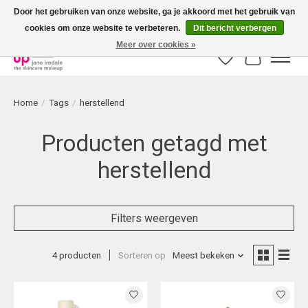
Door het gebruiken van onze website, ga je akkoord met het gebruik van
cookies om onze website te verbeteren.
Dit bericht verbergen
Bestellingen boven € 50,00 worden altijd gratis verzonden!
Meer over cookies »
Verlanglijst
Winkelwag
Home
/
Tags
/
herstellend
Producten getagd met
herstellend
Filters weergeven
4 producten
Sorteren op
Meest bekeken