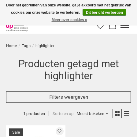
Door het gebruiken van onze website, ga je akkoord met het gebruik van
cookies om onze website te verbeteren.
Dit bericht verbergen
Bestellingen boven € 50,00 worden altijd gratis verzonden!
Meer over cookies »
Verlanglijst
Winkelwag
Home
/
Tags
/
highlighter
Producten getagd met
highlighter
Filters weergeven
1 producten
Sorteren op
Meest bekeken
Sale