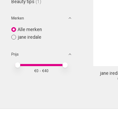
Beauty tips
(1)
Merken
Alle merken
jane iredale
Prijs
Minimale prijswaarde
Price maximum value
€
0
- €
40
jane ire