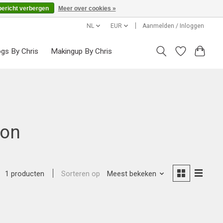
bericht verbergen
Meer over cookies »
NL
EUR
Aanmelden / Inloggen
ogs By Chris
Makingup By Chris
ion
Sorteren op
Meest bekeken
1 producten