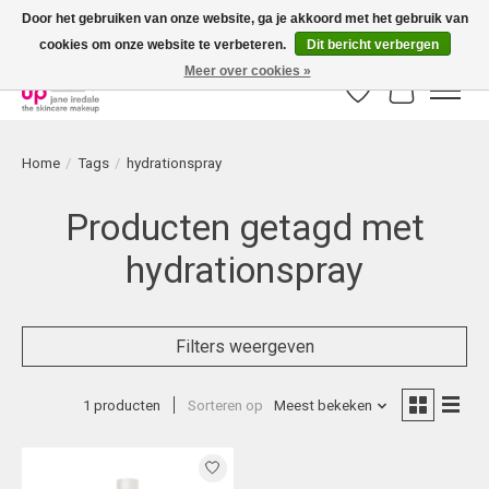
Door het gebruiken van onze website, ga je akkoord met het gebruik van
cookies om onze website te verbeteren.
Dit bericht verbergen
Bestellingen boven € 50,00 worden altijd gratis verzonden!
Meer over cookies »
Verlanglijst
Winkelwag
Home
/
Tags
/
hydrationspray
Producten getagd met
hydrationspray
Filters weergeven
1 producten
Sorteren op
Meest bekeken