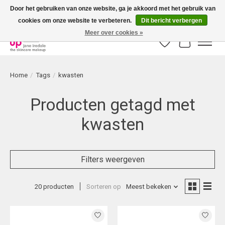
Door het gebruiken van onze website, ga je akkoord met het gebruik van
cookies om onze website te verbeteren.
Dit bericht verbergen
Bestellingen boven € 50,00 worden altijd gratis verzonden!
Meer over cookies »
Verlanglijst
Winkelwag
Home
/
Tags
/
kwasten
Producten getagd met
kwasten
Filters weergeven
20 producten
Sorteren op
Meest bekeken