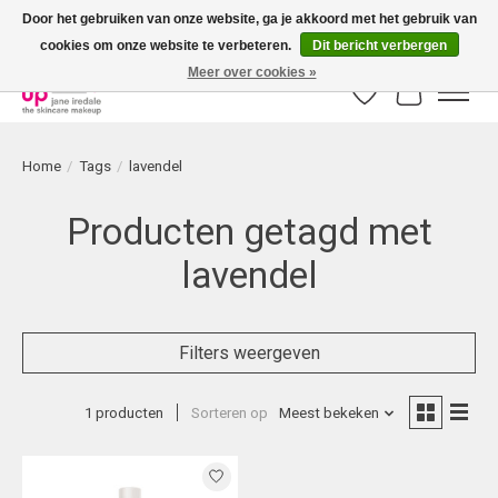
Door het gebruiken van onze website, ga je akkoord met het gebruik van
cookies om onze website te verbeteren.
Dit bericht verbergen
Bestellingen boven € 50,00 worden altijd gratis verzonden!
Meer over cookies »
Verlanglijst
Winkelwag
Home
/
Tags
/
lavendel
Producten getagd met
lavendel
Filters weergeven
1 producten
Sorteren op
Meest bekeken