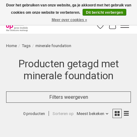
Door het gebruiken van onze website, ga je akkoord met het gebruik van
cookies om onze website te verbeteren.
Dit bericht verbergen
Bestellingen boven € 50,00 worden altijd gratis verzonden!
Meer over cookies »
Verlanglijst
Winkelwag
Home
/
Tags
/
minerale foundation
Producten getagd met
minerale foundation
Filters weergeven
0 producten
Sorteren op
Meest bekeken