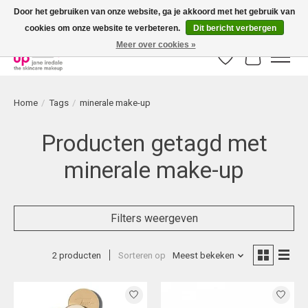
Door het gebruiken van onze website, ga je akkoord met het gebruik van
cookies om onze website te verbeteren.
Dit bericht verbergen
Bestellingen boven € 50,00 worden altijd gratis verzonden!
Meer over cookies »
Verlanglijst
Winkelwag
Home
/
Tags
/
minerale make-up
Producten getagd met
minerale make-up
Filters weergeven
2 producten
Sorteren op
Meest bekeken