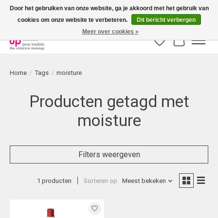
Door het gebruiken van onze website, ga je akkoord met het gebruik van
cookies om onze website te verbeteren.
Dit bericht verbergen
Bestellingen boven € 50,00 worden altijd gratis verzonden!
Meer over cookies »
Verlanglijst
Winkelwag
Home
/
Tags
/
moisture
Producten getagd met
moisture
Filters weergeven
1 producten
Sorteren op
Meest bekeken