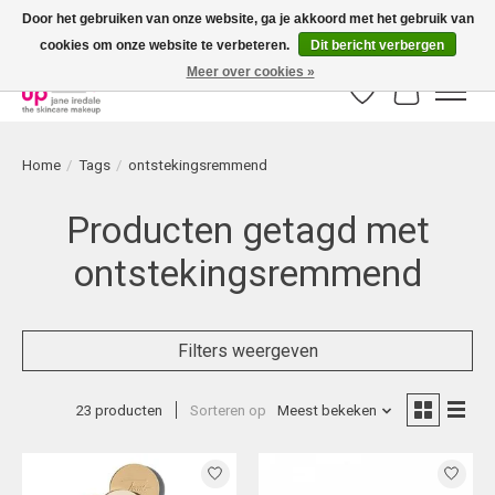
Door het gebruiken van onze website, ga je akkoord met het gebruik van
cookies om onze website te verbeteren.
Dit bericht verbergen
Bestellingen boven € 50,00 worden altijd gratis verzonden!
Meer over cookies »
Verlanglijst
Winkelwag
Home
/
Tags
/
ontstekingsremmend
Producten getagd met
ontstekingsremmend
Filters weergeven
23 producten
Sorteren op
Meest bekeken