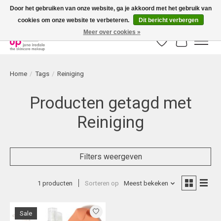
Door het gebruiken van onze website, ga je akkoord met het gebruik van
cookies om onze website te verbeteren.
Dit bericht verbergen
Bestellingen boven € 50,00 worden altijd gratis verzonden!
Meer over cookies »
Verlanglijst
Winkelwag
Home
/
Tags
/
Reiniging
Producten getagd met
Reiniging
Filters weergeven
1 producten
Sorteren op
Meest bekeken
Sale