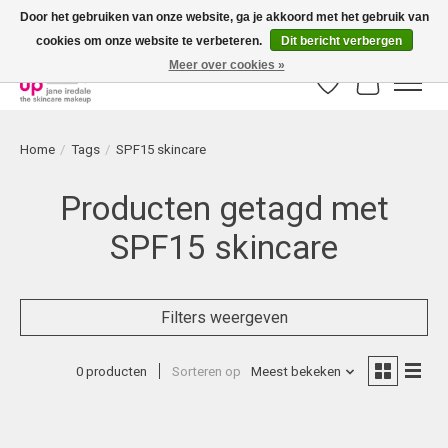
Door het gebruiken van onze website, ga je akkoord met het gebruik van
cookies om onze website te verbeteren.
Dit bericht verbergen
Bestellingen boven € 50,00 worden altijd gratis verzonden!
Meer over cookies »
Verlanglijst
Winkelwag
Home
/
Tags
/
SPF15 skincare
Producten getagd met
SPF15 skincare
Filters weergeven
0 producten
Sorteren op
Meest bekeken