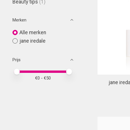
Beauty tips
(1)
Merken
Alle merken
jane iredale
Prijs
Minimale prijswaarde
Price maximum value
€
0
- €
50
jane ired