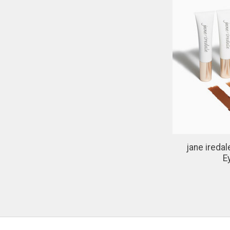
jane iredal
E