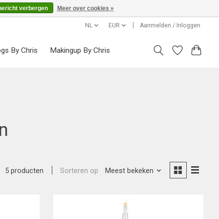
bericht verbergen
Meer over cookies »
NL
EUR
Aanmelden / Inloggen
ogs By Chris
Makingup By Chris
n
Sorteren op
Meest bekeken
5 producten