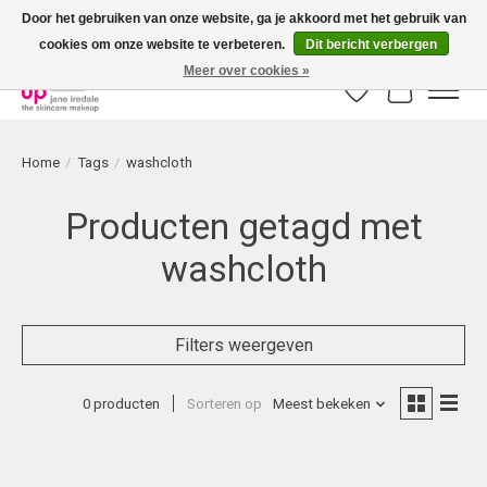
Door het gebruiken van onze website, ga je akkoord met het gebruik van
cookies om onze website te verbeteren.
Dit bericht verbergen
Bestellingen boven € 50,00 worden altijd gratis verzonden!
Meer over cookies »
Verlanglijst
Winkelwag
Home
/
Tags
/
washcloth
Producten getagd met
washcloth
Filters weergeven
0 producten
Sorteren op
Meest bekeken