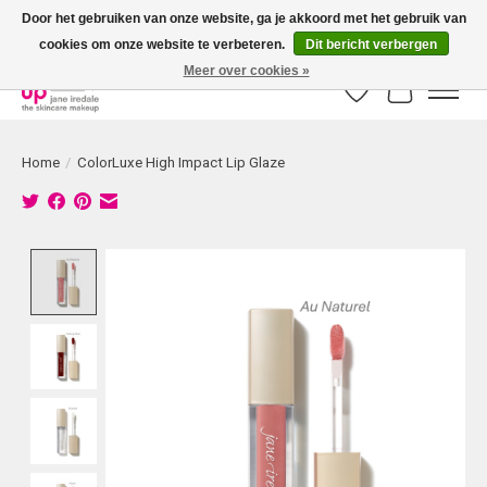
Door het gebruiken van onze website, ga je akkoord met het gebruik van
cookies om onze website te verbeteren.
Dit bericht verbergen
Bestellingen boven € 50,00 worden altijd gratis verzonden!
Meer over cookies »
Verlanglijst
Winkelwag
Home
/
ColorLuxe High Impact Lip Glaze
Product image slideshow Items