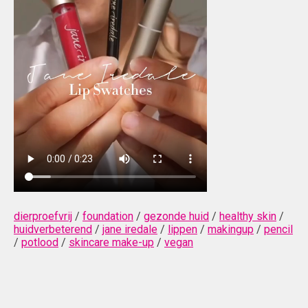
dierproefvrij
/
foundation
/
gezonde huid
/
healthy skin
/
huidverbeterend
/
jane iredale
/
lippen
/
makingup
/
pencil
/
potlood
/
skincare make-up
/
vegan