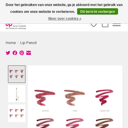
Door het gebruiken van onze website, ga je akkoord met het gebruik van
cookies om onze website te verbeteren.
Dit bericht verbergen
Bestellingen boven € 50,00 worden altijd gratis verzonden!
Meer over cookies »
Verlanglijst
Winkelwag
Home
/
Lip Pencil
Product image slideshow Items