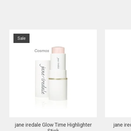
Items van productcarrousel
Sale
jane iredale Glow Time Highlighter
jane ir