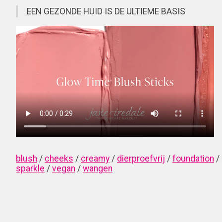
EEN GEZONDE HUID IS DE ULTIEME BASIS
blush
/
cheeks
/
creamy
/
dierproefvrij
/
foundation
/
sparkle
/
vegan
/
wangen