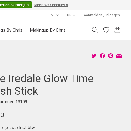
bericht verbergen
Meer over cookies »
NL
EUR
Aanmelden / Inloggen
ogs By Chris
Makingup By Chris
ne iredale Glow Time
sh Stick
lnummer: 13109
00
Incl. btw
s: €0,00 / Stuk