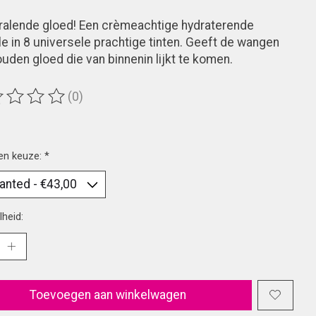
ralende gloed! Een crèmeachtige hydraterende
e in 8 universele prachtige tinten. Geeft de wangen
uden gloed die van binnenin lijkt te komen.
(0)
ordeling van dit product is
0
van de 5
en keuze:
*
heid:
Toevoegen aan winkelwagen