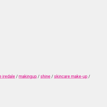
e iredale
/
makingup
/
shine
/
skincare make-up
/