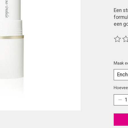
Een st
formul
een go
De beo
Maak e
Hoeveel