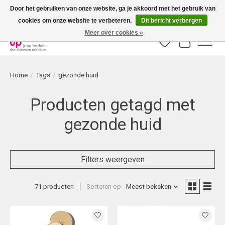
Door het gebruiken van onze website, ga je akkoord met het gebruik van
cookies om onze website te verbeteren.
Dit bericht verbergen
Bestellingen boven € 50,00 worden altijd gratis verzonden!
Meer over cookies »
Verlanglijst
Winkelwag
Home
/
Tags
/
gezonde huid
Producten getagd met
gezonde huid
Filters weergeven
71 producten
Sorteren op
Meest bekeken