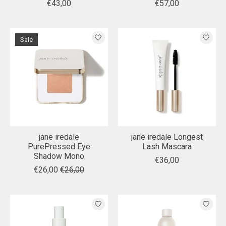
€43,00
€57,00
Sale
jane iredale
jane iredale Longest
PurePressed Eye
Lash Mascara
Shadow Mono
€36,00
€26,00
€26,00