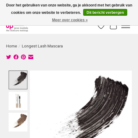
Door het gebruiken van onze website, ga je akkoord met het gebruik van
cookies om onze website te verbeteren.
Dit bericht verbergen
Bestellingen boven € 50,00 worden altijd gratis verzonden!
Meer over cookies »
Verlanglijst
Winkelwag
Home
/
Longest Lash Mascara
Product image slideshow Items