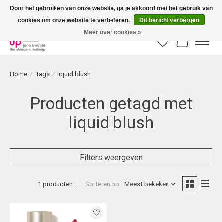
Door het gebruiken van onze website, ga je akkoord met het gebruik van
cookies om onze website te verbeteren.
Dit bericht verbergen
Bestellingen boven € 50,00 worden altijd gratis verzonden!
Meer over cookies »
Verlanglijst
Winkelwag
Home
/
Tags
/
liquid blush
Producten getagd met
liquid blush
Filters weergeven
1 producten
Sorteren op
Meest bekeken