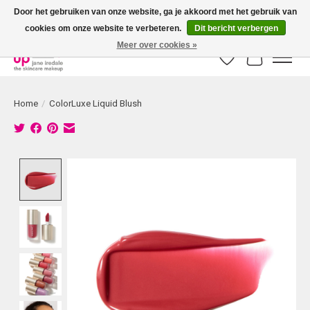
Door het gebruiken van onze website, ga je akkoord met het gebruik van
cookies om onze website te verbeteren.
Dit bericht verbergen
Bestellingen boven € 50,00 worden altijd gratis verzonden!
Meer over cookies »
Verlanglijst
Winkelwag
Home
/
ColorLuxe Liquid Blush
Product image slideshow Items