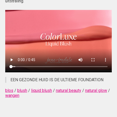
uitstraling.
EEN GEZONDE HUID IS DE ULTIEME FOUNDATION
blos
/
blush
/
liquid blush
/
natural beauty
/
natural glow
/
wangen