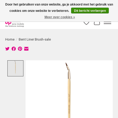
Door het gebruiken van onze website, ga je akkoord met het gebruik van
cookies om onze website te verbeteren.
Dit bericht verbergen
Bestellingen boven € 50,00 worden altijd gratis verzonden!
Meer over cookies »
Verlanglijst
Winkelwag
Home
/
Bent Liner Brush-sale
Product image slideshow Items