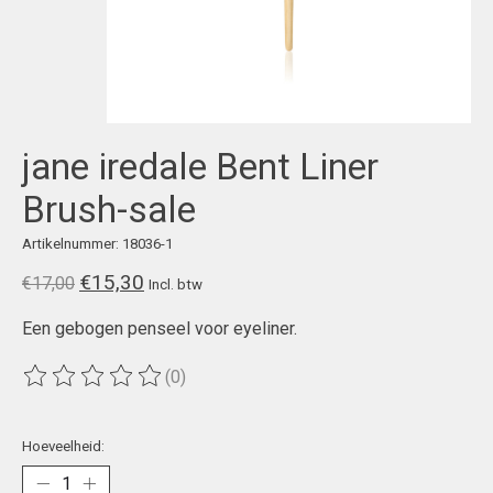
jane iredale Bent Liner
Brush-sale
Artikelnummer: 18036-1
€15,30
€17,00
Incl. btw
Een gebogen penseel voor eyeliner.
(0)
De beoordeling van dit product is
0
van de 5
Hoeveelheid: