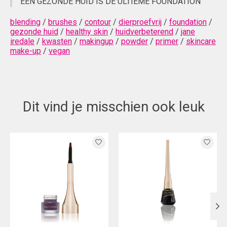
EEN GEZONDE HUID IS DE ULTIEME FOUNDATION
blending
/
brushes
/
contour
/
dierproefvrij
/
foundation
/
gezonde huid
/
healthy skin
/
huidverbeterend
/
jane
iredale
/
kwasten
/
makingup
/
powder
/
primer
/
skincare
make-up
/
vegan
Dit vind je misschien ook leuk
Items van productcarrousel